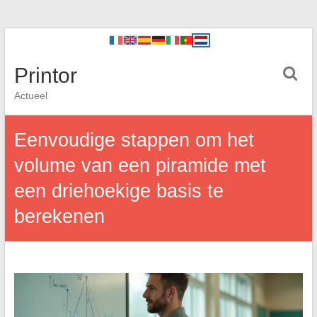
Printor
Actueel
Eenvoudige stappen om het
volume van een piramide met
een driehoekige basis te
berekenen