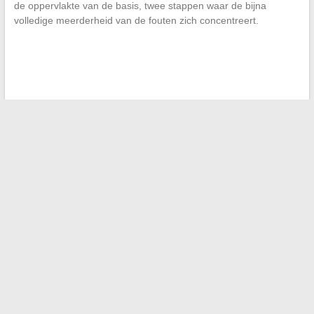
de oppervlakte van de basis, twee stappen waar de bijna
volledige meerderheid van de fouten zich concentreert.
←
10 inspiratie ideeën om uw dakterras om te toveren tot
een unieke en gezellige plek