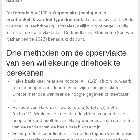
tekenen.
De formule V = (1/3) x Oppervlakte(basis) x h is
onafhankelijk van het type driehoek
dat als basis dient. Of de
driehoek nu rechthoekig, isosceles, gelijkzijdig of ongelijkzijdig
is, alleen de oppervlakte telt. De handleiding Geometrie 2de van
Nathan (editie 2023) benadrukt dit punt.
Drie methoden om de oppervlakte
van een willekeurige driehoek te
berekenen
Halve basis keer relatieve hoogte: A = (1/2) x b x h_b, waarbij
h_b de hoogte is die loodrecht op zijde b is getrokken.
Directe methode wanneer de hoogte gegeven of meetbaar
is.
Formule van Heron: A = wortel(s(s-a)(s-b)(s-c)) met s =
(a+b+c)/2. Werkt alleen met de drie zijden, zonder dat een
hoogte bekend hoeft te zijn. Nuttig wanneer alleen de lengtes
van de randen van de basis beschikbaar zijn.
Vectorproduct (coördinaten): als de drie toppen van de basis