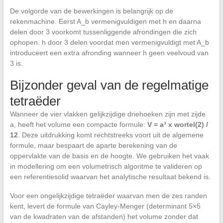
De volgorde van de bewerkingen is belangrijk op de
rekenmachine. Eerst A_b vermenigvuldigen met h en daarna
delen door 3 voorkomt tussenliggende afrondingen die zich
ophopen. h door 3 delen voordat men vermenigvuldigt met A_b
introduceert een extra afronding wanneer h geen veelvoud van
3 is.
Bijzonder geval van de regelmatige
tetraëder
Wanneer de vier vlakken gelijkzijdige driehoeken zijn met zijde
a, heeft het volume een compacte formule:
V = a³ x wortel(2) /
12
. Deze uitdrukking komt rechtstreeks voort uit de algemene
formule, maar bespaart de aparte berekening van de
oppervlakte van de basis en de hoogte. We gebruiken het vaak
in modellering om een volumetrisch algoritme te valideren op
een referentiesolid waarvan het analytische resultaat bekend is.
Voor een ongelijkzijdige tetraëder waarvan men de zes randen
kent, levert de formule van Cayley-Menger (determinant 5×5
van de kwadraten van de afstanden) het volume zonder dat