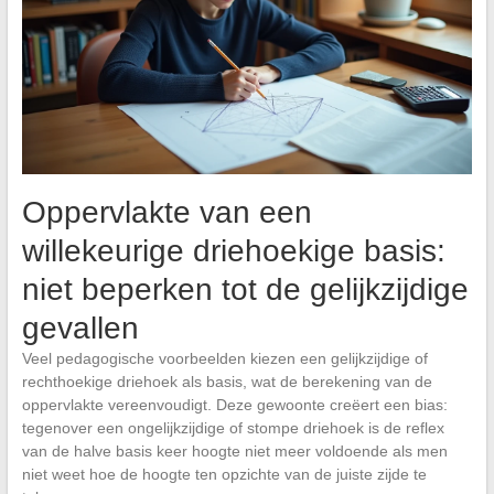
Oppervlakte van een
willekeurige driehoekige basis:
niet beperken tot de gelijkzijdige
gevallen
Veel pedagogische voorbeelden kiezen een gelijkzijdige of
rechthoekige driehoek als basis, wat de berekening van de
oppervlakte vereenvoudigt. Deze gewoonte creëert een bias:
tegenover een ongelijkzijdige of stompe driehoek is de reflex
van de halve basis keer hoogte niet meer voldoende als men
niet weet hoe de hoogte ten opzichte van de juiste zijde te