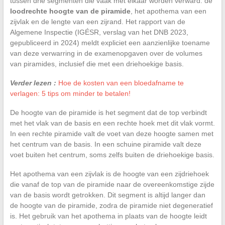
tussen drie segmenten die vaak met elkaar worden verward: de
loodrechte hoogte van de piramide
, het apothema van een
zijvlak en de lengte van een zijrand. Het rapport van de
Algemene Inspectie (IGÉSR, verslag van het DNB 2023,
gepubliceerd in 2024) meldt expliciet een aanzienlijke toename
van deze verwarring in de examenopgaven over de volumes
van piramides, inclusief die met een driehoekige basis.
Verder lezen :
Hoe de kosten van een bloedafname te
verlagen: 5 tips om minder te betalen!
De hoogte van de piramide is het segment dat de top verbindt
met het vlak van de basis en een rechte hoek met dit vlak vormt.
In een rechte piramide valt de voet van deze hoogte samen met
het centrum van de basis. In een schuine piramide valt deze
voet buiten het centrum, soms zelfs buiten de driehoekige basis.
Het apothema van een zijvlak is de hoogte van een zijdriehoek
die vanaf de top van de piramide naar de overeenkomstige zijde
van de basis wordt getrokken. Dit segment is altijd langer dan
de hoogte van de piramide, zodra de piramide niet degeneratief
is. Het gebruik van het apothema in plaats van de hoogte leidt