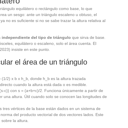
látero
iángulo equilátero o rectángulo como base, lo que
o crea un sesgo: ante un triángulo escaleno u obtuso, el
 ya no es suficiente si no se sabe trazar la altura relativa al
s independiente del tipo de triángulo
que sirva de base.
ósceles, equilátero o escaleno, solo el área cuenta. El
023) insiste en este punto.
lar el área de un triángulo
= (1/2) x b x h_b, donde h_b es la altura trazada
directo cuando la altura está dada o es medible.
(s-c)) con s = (a+b+c)/2. Funciona únicamente a partir de
er una altura. Útil cuando solo se conocen las longitudes de
os tres vértices de la base están dados en un sistema de
 norma del producto vectorial de dos vectores lados. Este
sobre la altura.