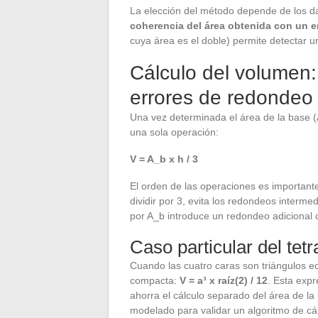
La elección del método depende de los d
coherencia del área obtenida con un 
cuya área es el doble) permite detectar u
Cálculo del volumen:
errores de redondeo
Una vez determinada el área de la base (A
una sola operación:
V = A_b x h / 3
El orden de las operaciones es importante
dividir por 3, evita los redondeos interme
por A_b introduce un redondeo adicional 
Caso particular del tet
Cuando las cuatro caras son triángulos e
compacta:
V = a³ x raíz(2) / 12
. Esta expr
ahorra el cálculo separado del área de la
modelado para validar un algoritmo de cál