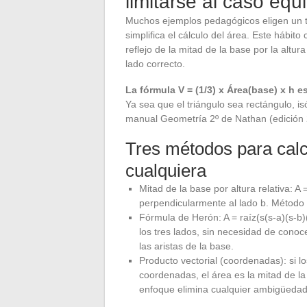
limitarse al caso equi
Muchos ejemplos pedagógicos eligen un tr
simplifica el cálculo del área. Este hábit
reflejo de la mitad de la base por la altura
lado correcto.
La fórmula V = (1/3) x Área(base) x h e
Ya sea que el triángulo sea rectángulo, is
manual Geometría 2º de Nathan (edición 2
Tres métodos para calcu
cualquiera
Mitad de la base por altura relativa: A 
perpendicularmente al lado b. Método 
Fórmula de Herón: A = raíz(s(s-a)(s-b)
los tres lados, sin necesidad de conoc
las aristas de la base.
Producto vectorial (coordenadas): si l
coordenadas, el área es la mitad de la
enfoque elimina cualquier ambigüedad 