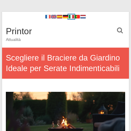
Printor
Attualità
Scegliere il Braciere da Giardino
Ideale per Serate Indimenticabili