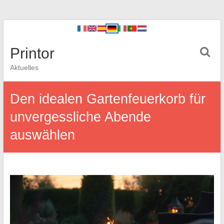
Printor
Aktuelles
Den idealen Gartenfeuerkorb für
unvergessliche Abende
auswählen