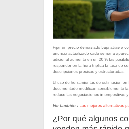
Fijar un precio demasiado bajo atrae a 
anuncio actualizado cada semana aparece
adicional aumenta en un 20 % las posibil
responder en la hora triplica la tasa de c
descripciones precisas y estructuradas.
El uso de herramientas de estimación en l
documentado modifican sensiblemente la pe
reduce las negociaciones intempestivas y 
Ver también :
Las mejores alternativas p
¿Por qué algunos c
venden más rápido q