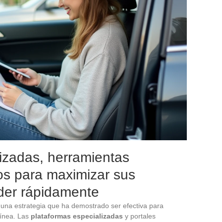
izadas, herramientas
jos para maximizar sus
nder rápidamente
es una estrategia que ha demostrado ser efectiva para
ínea. Las
plataformas especializadas
y portales