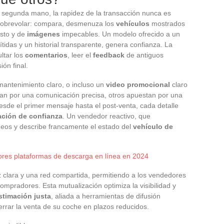
segunda mano, la rapidez de la transacción nunca es
 sobrevolar: compara, desmenuza los
vehículos
mostrados
sto y de
imágenes
impecables. Un modelo ofrecido a un
idas y un historial transparente, genera confianza. La
ltar los
comentarios
, leer el
feedback
de antiguos
ión final.
 mantenimiento claro, o incluso un
video promocional
claro
tan por una comunicación precisa, otros apuestan por una
sde el primer mensaje hasta el post-venta, cada detalle
ación de confianza
. Un vendedor reactivo, que
deos y describe francamente el estado del
vehículo de
res plataformas de descarga en línea en 2024
az clara y una red compartida, permitiendo a los vendedores
ompradores. Esta mutualización optimiza la visibilidad y
stimación justa
, aliada a herramientas de difusión
rrar la venta de su coche en plazos reducidos.