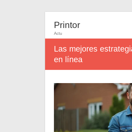
Printor
Actu
Las mejores estrateg
en línea