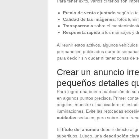
Para tener éxito, varios criterios son impr
Precio de venta ajustado
según la t
Calidad de las imágenes
: fotos lumi
Transparencia
sobre el mantenimiento
Respuesta rápida
a los mensajes y di
Al reunir estos activos, algunos vehícul
permanecen publicados durante semanas. El
para decidir sin dudar ni tener zonas de 
Crear un anuncio irres
pequeños detalles qu
Para lograr una buena publicación de su
en algunos puntos precisos. Primer conta
ángulos, muestre el salpicadero, el estado
iluminaciones. Evite las retocadas excesi
cuidadas
seducen, pero sobre todo tranq
El
título del anuncio
debe ir directo al g
superfluos. Luego, una
descripción
clara