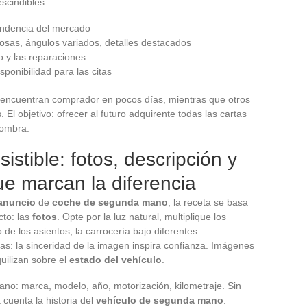
escindibles:
endencia del mercado
nosas, ángulos variados, detalles destacados
 y las reparaciones
sponibilidad para las citas
os encuentran comprador en pocos días, mientras que otros
 objetivo: ofrecer al futuro adquirente todas las cartas
sombra.
istible: fotos, descripción y
e marcan la diferencia
anuncio
de
coche de segunda mano
, la receta se basa
cto: las
fotos
. Opte por la luz natural, multiplique los
 de los asientos, la carrocería bajo diferentes
vas: la sinceridad de la imagen inspira confianza. Imágenes
uilizan sobre el
estado del vehículo
.
rano: marca, modelo, año, motorización, kilometraje. Sin
 cuenta la historia del
vehículo de segunda mano
: