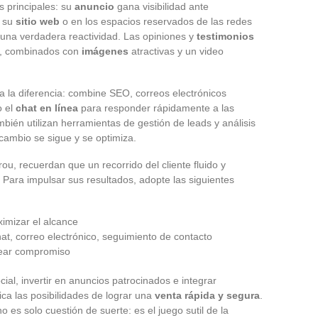
as principales: su
anuncio
gana visibilidad ante
n su
sitio web
o en los espacios reservados de las redes
 una verdadera reactividad. Las opiniones y
testimonios
s, combinados con
imágenes
atractivas y un video
 la diferencia: combine SEO, correos electrónicos
o el
chat en línea
para responder rápidamente a las
bién utilizan herramientas de gestión de leads y análisis
cambio se sigue y se optimiza.
ou, recuerdan que un recorrido del cliente fluido y
 Para impulsar sus resultados, adopte las siguientes
ximizar el alcance
chat, correo electrónico, seguimiento de contacto
rear compromiso
ial, invertir en anuncios patrocinados e integrar
ica las posibilidades de lograr una
venta rápida y segura
.
s solo cuestión de suerte: es el juego sutil de la