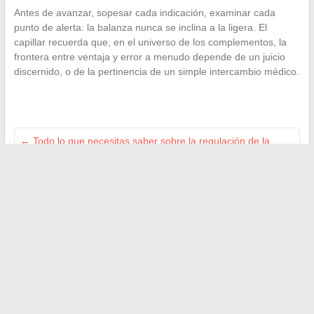
Antes de avanzar, sopesar cada indicación, examinar cada
punto de alerta: la balanza nunca se inclina a la ligera. El
capillar recuerda que, en el universo de los complementos, la
frontera entre ventaja y error a menudo depende de un juicio
discernido, o de la pertinencia de un simple intercambio médico.
←
Todo lo que necesitas saber sobre la regulación de la
oficina ciega: derechos y obligaciones en la empresa
Las mejores estrategias para impulsar la venta de su coche
de segunda mano en línea
→
Search