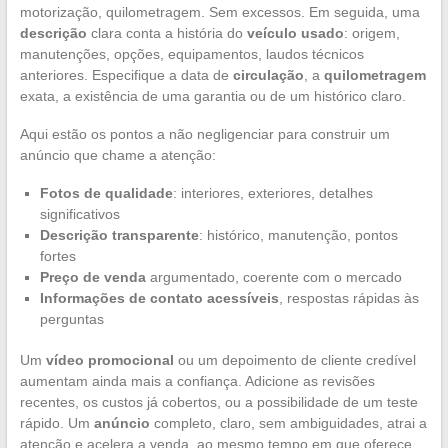
motorização, quilometragem. Sem excessos. Em seguida, uma
descrição
clara conta a história do
veículo usado
: origem,
manutenções, opções, equipamentos, laudos técnicos
anteriores. Especifique a data de
circulação
, a
quilometragem
exata, a existência de uma garantia ou de um histórico claro.
Aqui estão os pontos a não negligenciar para construir um
anúncio que chame a atenção:
Fotos de qualidade
: interiores, exteriores, detalhes
significativos
Descrição transparente
: histórico, manutenção, pontos
fortes
Preço de venda
argumentado, coerente com o mercado
Informações de contato acessíveis
, respostas rápidas às
perguntas
Um
vídeo promocional
ou um depoimento de cliente credível
aumentam ainda mais a confiança. Adicione as revisões
recentes, os custos já cobertos, ou a possibilidade de um teste
rápido. Um
anúncio
completo, claro, sem ambiguidades, atrai a
atenção e acelera a venda, ao mesmo tempo em que oferece