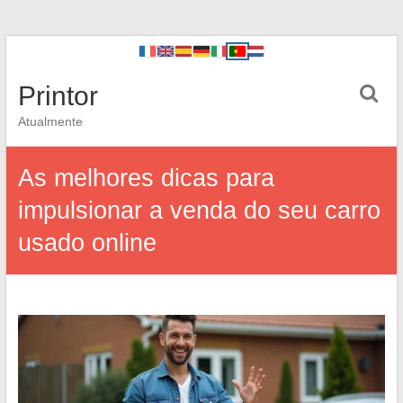
Printor
Atualmente
As melhores dicas para
impulsionar a venda do seu carro
usado online