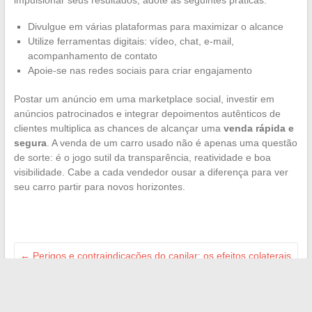
impulsionar seus resultados, adote as seguintes práticas:
Divulgue em várias plataformas para maximizar o alcance
Utilize ferramentas digitais: vídeo, chat, e-mail,
acompanhamento de contato
Apoie-se nas redes sociais para criar engajamento
Postar um anúncio em uma marketplace social, investir em
anúncios patrocinados e integrar depoimentos autênticos de
clientes multiplica as chances de alcançar uma
venda rápida e
segura
. A venda de um carro usado não é apenas uma questão
de sorte: é o jogo sutil da transparência, reatividade e boa
visibilidade. Cabe a cada vendedor ousar a diferença para ver
seu carro partir para novos horizontes.
←
Perigos e contraindicações do capilar: os efeitos colaterais
a conhecer antes da utilização
Todas as tendências e dicas para organizar um casamento