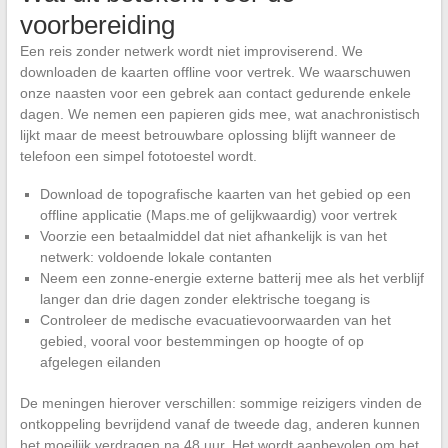
voorbereiding
Een reis zonder netwerk wordt niet improviserend. We
downloaden de kaarten offline voor vertrek. We waarschuwen
onze naasten voor een gebrek aan contact gedurende enkele
dagen. We nemen een papieren gids mee, wat anachronistisch
lijkt maar de meest betrouwbare oplossing blijft wanneer de
telefoon een simpel fototoestel wordt.
Download de topografische kaarten van het gebied op een
offline applicatie (Maps.me of gelijkwaardig) voor vertrek
Voorzie een betaalmiddel dat niet afhankelijk is van het
netwerk: voldoende lokale contanten
Neem een zonne-energie externe batterij mee als het verblijf
langer dan drie dagen zonder elektrische toegang is
Controleer de medische evacuatievoorwaarden van het
gebied, vooral voor bestemmingen op hoogte of op
afgelegen eilanden
De meningen hierover verschillen: sommige reizigers vinden de
ontkoppeling bevrijdend vanaf de tweede dag, anderen kunnen
het moeilijk verdragen na 48 uur. Het wordt aanbevolen om het