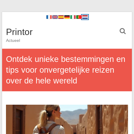
Printor
Actueel
Ontdek unieke bestemmingen en
tips voor onvergetelijke reizen
over de hele wereld