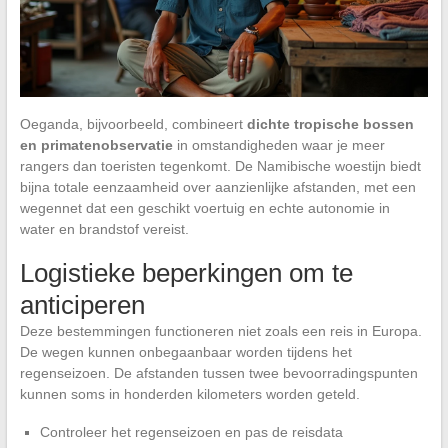
Oeganda, bijvoorbeeld, combineert
dichte tropische bossen
en primatenobservatie
in omstandigheden waar je meer
rangers dan toeristen tegenkomt. De Namibische woestijn biedt
bijna totale eenzaamheid over aanzienlijke afstanden, met een
wegennet dat een geschikt voertuig en echte autonomie in
water en brandstof vereist.
Logistieke beperkingen om te
anticiperen
Deze bestemmingen functioneren niet zoals een reis in Europa.
De wegen kunnen onbegaanbaar worden tijdens het
regenseizoen. De afstanden tussen twee bevoorradingspunten
kunnen soms in honderden kilometers worden geteld.
Controleer het regenseizoen en pas de reisdata