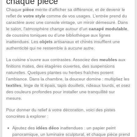
chaque pièce
Chaque
pièce
mérite d’afficher sa différence, et de devenir le
reflet de
votre style
comme de vos usages. L’entrée prend du
caractère avec une console vintage, un miroir démesuré. Dans
le salon, l’atmosphère change autour d’un
canapé modulable
,
de coussins toniques ou d’une bibliothèque aux lignes
inattendues. Les
objets
artisanaux et chinés insufflent une
authenticité qui ne ressemble à aucune autre.
La cuisine s’ouvre aux contrastes. Associez des
meubles
aux
finitions mates, des étagères ouvertes, des suspensions
naturelles. Quelques plantes ou herbes fraîches posent
l’ambiance. Dans la chambre, la douceur domine : multipliez les
textiles
, linge de lit épais, tapis douillets, rideaux lourds, et osez
des couleurs profondes pour installer une tranquillité sur
mesure.
Pour donner du relief à votre décoration, voici des pistes
concrètes à explorer :
Ajoutez des
idées déco
inattendues : un papier peint
panoramique, un luminaire sculptural, et chaque pièce prend