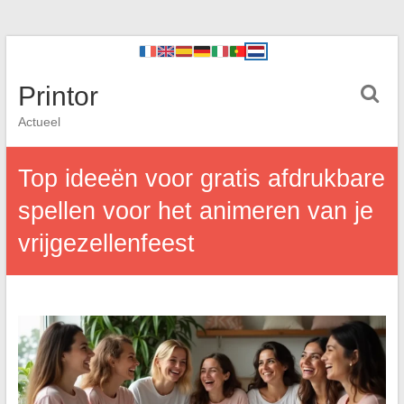
Printor
Actueel
Top ideeën voor gratis afdrukbare
spellen voor het animeren van je
vrijgezellenfeest