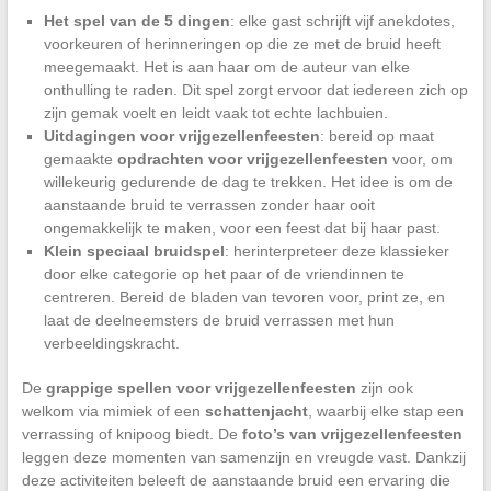
Het spel van de 5 dingen
: elke gast schrijft vijf anekdotes,
voorkeuren of herinneringen op die ze met de bruid heeft
meegemaakt. Het is aan haar om de auteur van elke
onthulling te raden. Dit spel zorgt ervoor dat iedereen zich op
zijn gemak voelt en leidt vaak tot echte lachbuien.
Uitdagingen voor vrijgezellenfeesten
: bereid op maat
gemaakte
opdrachten voor vrijgezellenfeesten
voor, om
willekeurig gedurende de dag te trekken. Het idee is om de
aanstaande bruid te verrassen zonder haar ooit
ongemakkelijk te maken, voor een feest dat bij haar past.
Klein speciaal bruidspel
: herinterpreteer deze klassieker
door elke categorie op het paar of de vriendinnen te
centreren. Bereid de bladen van tevoren voor, print ze, en
laat de deelneemsters de bruid verrassen met hun
verbeeldingskracht.
De
grappige spellen voor vrijgezellenfeesten
zijn ook
welkom via mimiek of een
schattenjacht
, waarbij elke stap een
verrassing of knipoog biedt. De
foto’s van vrijgezellenfeesten
leggen deze momenten van samenzijn en vreugde vast. Dankzij
deze activiteiten beleeft de aanstaande bruid een ervaring die