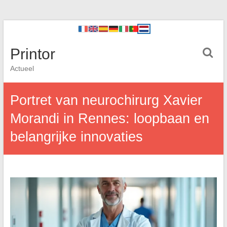
Printor
Actueel
Portret van neurochirurg Xavier
Morandi in Rennes: loopbaan en
belangrijke innovaties