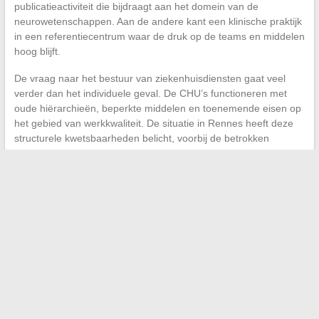
publicatieactiviteit die bijdraagt aan het domein van de
neurowetenschappen. Aan de andere kant een klinische praktijk
in een referentiecentrum waar de druk op de teams en middelen
hoog blijft.
De vraag naar het bestuur van ziekenhuisdiensten gaat veel
verder dan het individuele geval. De CHU’s functioneren met
oude hiërarchieën, beperkte middelen en toenemende eisen op
het gebied van werkkwaliteit. De situatie in Rennes heeft deze
structurele kwetsbaarheden belicht, voorbij de betrokken
personen.
Professor Morandi blijft een geïdentificeerde speler in de
neurochirurgie in Rennes, met een carrière die
wetenschappelijke publicatie, opleiding van toekomstige artsen
en chirurgische praktijk van hoog niveau combineert. De
voortgang van de ordinale procedure zal uitwijzen of het
disciplinaire aspect tot andere conclusies leidt dan die van de
strafjustitie.