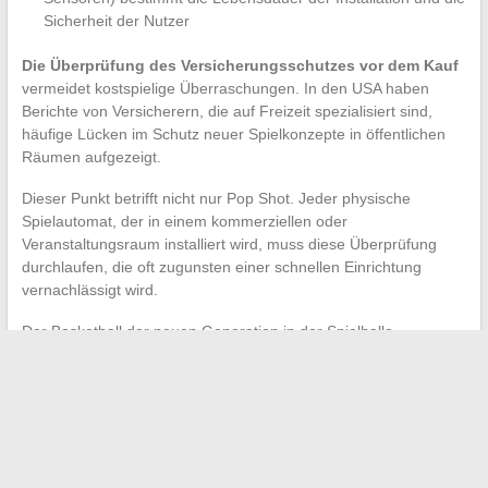
Sicherheit der Nutzer
Die Überprüfung des Versicherungsschutzes vor dem Kauf
vermeidet kostspielige Überraschungen. In den USA haben
Berichte von Versicherern, die auf Freizeit spezialisiert sind,
häufige Lücken im Schutz neuer Spielkonzepte in öffentlichen
Räumen aufgezeigt.
Dieser Punkt betrifft nicht nur Pop Shot. Jeder physische
Spielautomat, der in einem kommerziellen oder
Veranstaltungsraum installiert wird, muss diese Überprüfung
durchlaufen, die oft zugunsten einer schnellen Einrichtung
vernachlässigt wird.
Der Basketball der neuen Generation in der Spielhalle
beschränkt sich nicht mehr auf einen Automaten, der in einer
Spielecke vergessen wird. Mit modularen, vernetzten Formaten,
die für unterschiedliche Zielgruppen gedacht sind, positionieren
Konzepte wie Pop Shot das Korbwurfspiel als eine vollwertige
soziale Aktivität. Die Herausforderung für die Betreiber bleibt,
diese Installationen in einen soliden regulatorischen Rahmen zu