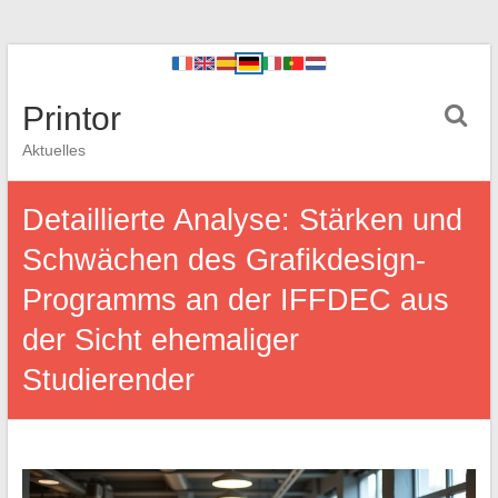
Printor
Aktuelles
Detaillierte Analyse: Stärken und
Schwächen des Grafikdesign-
Programms an der IFFDEC aus
der Sicht ehemaliger
Studierender