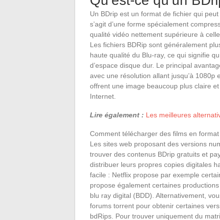
Qu’est-ce qu’un BDri
Un BDrip est un format de fichier qui peut ê
s’agit d’une forme spécialement compressé
qualité vidéo nettement supérieure à cell
Les fichiers BDRip sont généralement plus
haute qualité du Blu-ray, ce qui signifie 
d’espace disque dur. Le principal avantag
avec une résolution allant jusqu’à 1080p 
offrent une image beaucoup plus claire et 
Internet.
Lire également :
Les meilleures alternat
Comment télécharger des films en format
Les sites web proposant des versions numé
trouver des contenus BDrip gratuits et 
distribuer leurs propres copies digitales 
facile : Netflix propose par exemple cert
propose également certaines productions 
blu ray digital (BDD). Alternativement, v
forums torrent pour obtenir certaines versi
bdRips. Pour trouver uniquement du matri