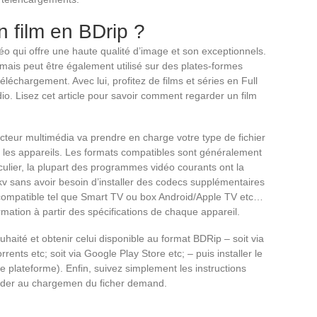
 film en BDrip ?
éo qui offre une haute qualité d’image et son exceptionnels.
 mais peut être également utilisé sur des plates-formes
éléchargement. Avec lui, profitez de films et séries en Full
o. Lisez cet article pour savoir comment regarder un film
 lecteur multimédia va prendre en charge votre type de fichier
s les appareils. Les formats compatibles sont généralement
ulier, la plupart des programmes vidéo courants ont la
mkv sans avoir besoin d’installer des codecs supplémentaires
if compatible tel que Smart TV ou box Android/Apple TV etc…
mation à partir des spécifications de chaque appareil.
uhaité et obtenir celui disponible au format BDRip – soit via
nts etc; soit via Google Play Store etc; – puis installer le
re plateforme). Enfin, suivez simplement les instructions
ocder au chargemen du ficher demand.