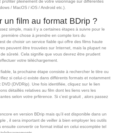
z profiter pleinement de votre visionnage sur différentes
dows / MacOS / iOS / Android etc.).
un film au format BDrip ?
sez simple, mais il y a certaines étapes à suivre pour le
La première chose à prendre en compte lors du
st de choisir un service fiable qui offre des films haute
es peuvent être trouvées sur Internet, mais la plupart ne
 de sûreté. Cela signifie que vous devrez être prudent
effectuer votre téléchargement.
iable, la prochaine étape consiste à rechercher le titre ou
fiez si celui-ci existe dans différents formats et notamment
DVD (DVDRip). Une fois identifiée, cliquez sur le lien
s détaillés relatives au film dont les liens vers les
antes selon votre prfèrence. Si c’est gratuit , alors passez
 encore en version BDrip mais qu’il est disponible dans un
, il sera important de veiller à bien employer les outils
 ensuite convertir ce format initial en celui escomptée tel
 telehcargements.