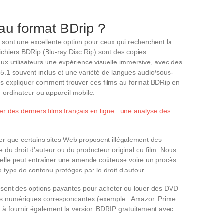
 au format BDrip ?
p sont une excellente option pour ceux qui recherchent la
fichiers BDRip (Blu-ray Disc Rip) sont des copies
aux utilisateurs une expérience visuelle immersive, avec des
 5.1 souvent inclus et une variété de langues audio/sous-
llons expliquer comment trouver des films au format BDRip en
e ordinateur ou appareil mobile.
r des derniers films français en ligne : une analyse des
ner que certains sites Web proposent illégalement des
re du droit d’auteur ou du producteur original du film. Nous
elle peut entraîner une amende coûteuse voire un procès
ce type de contenu protégés par le droit d’auteur.
roposent des options payantes pour acheter ou louer des DVD
ions numériques correspondantes (exemple : Amazon Prime
e à fournir également la version BDRIP gratuitement avec