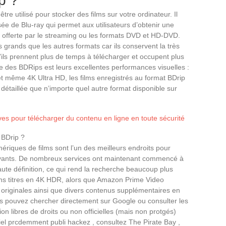
p ?
tre utilisé pour stocker des films sur votre ordinateur. Il
e de Blu-ray qui permet aux utilisateurs d’obtenir une
e offerte par le streaming ou les formats DVD et HD-DVD.
 grands que les autres formats car ils conservent la très
qu’ils prennent plus de temps à télécharger et occupent plus
e des BDRips est leurs excellentes performances visuelles :
et même 4K Ultra HD, les films enregistrés au format BDrip
détaillée que n’importe quel autre format disponible sur
ives pour télécharger du contenu en ligne en toute sécurité
 BDrip ?
riques de films sont l’un des meilleurs endroits pour
payants. De nombreux services ont maintenant commencé à
haute définition, ce qui rend la recherche beaucoup plus
ains titres en 4K HDR, alors que Amazon Prime Video
originales ainsi que divers contenus supplémentaires en
ous pouvez chercher directement sur Google ou consulter les
on libres de droits ou non officielles (mais non protgés)
el prcdemment publi hackez , consultez The Pirate Bay ,