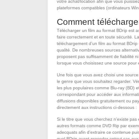
votre achat/location afin que vous puissie
plateformes compatibles (ordinateurs Win
Comment télécharger 
Télécharger un film au format BDrip est as
faire correctement et en toute sécurité. 
téléchargement d’un film au format BDrip e
qualité. De nombreuses sources alternativ
proposent pas suffisamment de fiabilité ni
lorsque vous choisissez une source pour 
Une fois que vous avez choisi une source f
le genre que vous souhaitez regarder. Véri
les plus populaires comme Blu-ray (BD) et 
correspondant pour accéder aux information
diffusions disponibles gratuitement ou pay
directement aux instructions ci-dessous :
Si le titre que vous cherchez n’existe pas
autres formats comme DVD Rip par exemple 
adecquats afin d’extraire ce contenue puis
quel BDrip avant proceder entout cas aux