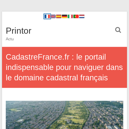
Printor
Actu
CadastreFrance.fr : le portail
indispensable pour naviguer dans
le domaine cadastral français